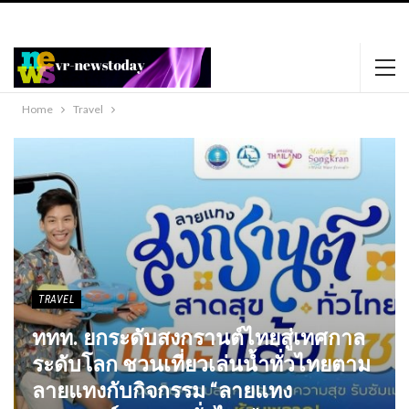
https://www.happypornhd.com
https://xnxxmovies.club
black phat lady
dildos her sweet pussy.
favoritexxxvideos.com
Home
Travel​
TRAVEL​
ททท. ยกระดับสงกรานต์ไทยสู่เทศกาล
ระดับโลก ชวนเที่ยวเล่นน้ำทั่วไทยตาม
ลายแทงกับกิจกรรม “ลายแทง