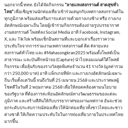
นอกจากนี้ ททท. ยังได้จัดกิจกรรม
“ลายแทงสงกรานต์ สาดสุขทั่ว
ไทย”
เพื่อเชิญชวนนักท่องเที่ยวเข้าร่วมสนุกกับเทศกาลสงกรานต์ใน
ทุกภูมิภาค พร้อมส่งเสริมการแต่งกายด้วยกางเกงช้าง หรือ กางเกง
อัตลักษณ์เฉพาะถิ่น โดยผู้เข้าร่วมกิจกรรมต้องถ่ายรูปบรรยากาศ
งานสงกรานต์ โพสต์ลง Social Media อาทิ Facebook, Instagram,
X, และ TikTok พร้อมเช็กอินสถานที่และบอกเล่าเรื่องราวความ
ประทับใจจากการร่วมงานเทศกาลสงกรานต์ ติด #ลายแทง
สงกรานต์ทั่วไทย และ #Mahasongkran2025 พร้อมตั้งโพสต์เป็น
สาธารณะ และบันทึกหน้าจอ (Capture) นำไปคอมเมนต์ใต้โพสต์
กิจกรรม เพื่อลุ้นรับของรางวัลสุดพิเศษจำนวน 41 รางวัล (มูลค่ารวม
กว่า 250,000 บาท) อาทิ แพ็กเกจที่พัก และกางเกงอัตลักษณ์เฉพาะ
ถิ่น เริ่มตั้งแต่วันนี้ จนถึงวันที่ 25 เมษายน 2568 และประกาศผลผู้
โชคดีในวันที่ 2 พฤษภาคม 2568 เพื่อให้สอดคล้องตามนโยบาย
ของรัฐบาล ที่ต้องการสะท้อนอัตลักษณ์ทางวัฒนธรรมของแต่ละ
ภูมิภาค และสร้างสีสันให้กับบรรยากาศของงานเทศกาล อันจะช่วย
ยกระดับประสบการณ์ท่องเที่ยวให้นักท่องเที่ยวทั้งชาวไทยและชาว
ต่างชาติ ให้เกิดความประทับใจในการท่องเที่ยวภายในประเทศไทย
มากขึ้น