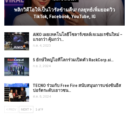
พลิกวิดีโอให้เป็นไวรัลข้ามคืน! กลยุทธ์เพิ่มยอดวิว
TikTok, Facebook, YouTube, IG
AIKO เผยเทคโนโลยีโซลาร์เซลล์เจเนอเรชันใหม่ –
แรงกว่า คุ้มกว่า…
ก.ค. 4, 2025
5 ยักษ์ใหญ่ไอทีโลกร่วมเปิดตัว RackCorp.ai…
ก.ย. 2, 2024
TECNO ร่วมกับ Free Fire สนับสนุนการแข่งขันอีส
ปอร์ตระดับเยาวชน…
ส.ค. 8, 2024
PREV
NEXT
1 of 9