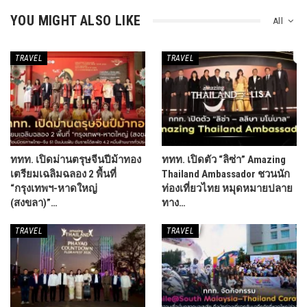
YOU MIGHT ALSO LIKE
All
TRAVEL​
TRAVEL​
ททท. เปิดม่านตรุษจีนปีม้าทอง
ททท. เปิดตัว “ลิซ่า” Amazing
เตรียมเฉลิมฉลอง 2 พื้นที่
Thailand Ambassador ชวนนัก
“กรุงเทพฯ-หาดใหญ่
ท่องเที่ยวไทย หมุดหมายปลาย
(สงขลา)”…
ทาง…
TRAVEL​
TRAVEL​