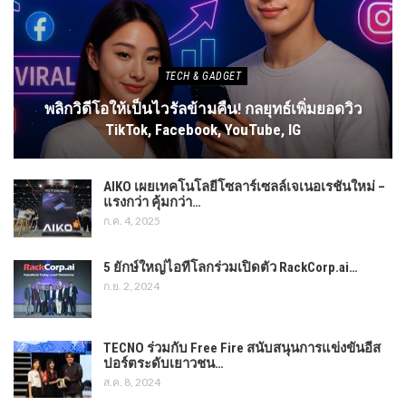
TECH & GADGET
พลิกวิดีโอให้เป็นไวรัลข้ามคืน! กลยุทธ์เพิ่มยอดวิว
TikTok, Facebook, YouTube, IG
AIKO เผยเทคโนโลยีโซลาร์เซลล์เจเนอเรชันใหม่ –
แรงกว่า คุ้มกว่า…
ก.ค. 4, 2025
5 ยักษ์ใหญ่ไอทีโลกร่วมเปิดตัว RackCorp.ai…
ก.ย. 2, 2024
TECNO ร่วมกับ Free Fire สนับสนุนการแข่งขันอีส
ปอร์ตระดับเยาวชน…
ส.ค. 8, 2024