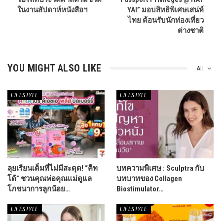
ในงานสัปดาห์หนังสือฯ
YAI” มอบสิทธิพิเศษเสน่ห์
ไทย ต้อนรับนักท่องเที่ยว
ต่างชาติ
YOU MIGHT ALSO LIKE
All
LIFESTYLE
LIFESTYLE
ลุยเรียนเต็มที่ไม่มีสะดุด! “คิท
บทความพิเศษ : Sculptra กับ
โด้” ชวนคุณพ่อคุณแม่ดูแล
บทบาทของ Collagen
โภชนาการลูกน้อย…
Biostimulator…
LIFESTYLE
LIFESTYLE