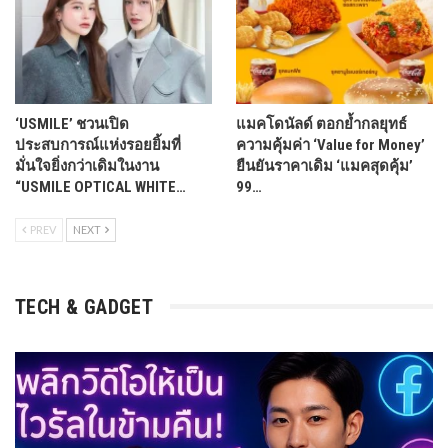
‘USMILE’ ชวนเปิด
แมคโดนัลด์ ตอกย้ำกลยุทธ์
ประสบการณ์แห่งรอยยิ้มที่
ความคุ้มค่า ‘Value for Money’
มั่นใจยิ่งกว่าเดิมในงาน
ยืนยันราคาเดิม ‘แมคสุดคุ้ม’
“USMILE OPTICAL WHITE…
99…
PREV
NEXT
TECH & GADGET