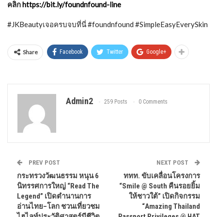
คลิก
https://bit.ly/foundnfound-line
#JKBeautyเจอครบจบที่นี่ #foundnfound #SimpleEasyEverySkin
Share
Facebook
Twitter
Google+
Admin2
259 Posts
0 Comments
PREV POST
NEXT POST
กระทรวงวัฒนธรรม หนุน 6
ททท. ขับเคลื่อนโครงการ
นิทรรศการใหญ่ “Read The
“Smile @ South คืนรอยยิ้ม
Legend” เปิดตำนานการ
ให้ชาวใต้” เปิดกิจกรรม
อ่านไทย–โลก ชวนเที่ยวชม
“Amazing Thailand
ไฮไลท์ประวัติศาสตร์มีชีวิต
Passport Privileges @ HAT