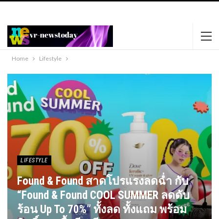
https://www.happypornhd.com
https://xnxxmovies.club
black phat lady
dildos her sweet pussy.
favoritexxxvideos.com
Home
Lifestyle
LIFESTYLE
Found & Found สาดโปรแรงลดฉ่ำ กับ
“found & Found COOL SUMMER ลดดับ
ร้อน Up To 70%” ทั้งลด ทั้งแถม พร้อม