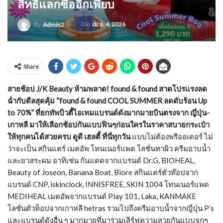
สิทธิ์แลกซื้ออีกเพียบ
On
เม.ย. 4, 2026
By
Admin2
Share
สายช้อป J/K Beauty ห้ามพลาด! found & found สาดโปรแรงลด
ฉ่ำกับดีลสุดคุ้ม “found & found COOL SUMMER ลดดับร้อน Up
to 70%” ที่ยกทัพบิวตี้ไอเทมแบรนด์ดังมากมายบินตรงจาก ญี่ปุ่น-
เกาหลี มาให้เลือกช้อปกันแบบฟินๆก่อนใครในราคาสบายกระเป๋า
ให้ทุกคนได้สวยครบ ดูดี เฮลตี้ ที่นี่ทุกวัน
แบบไม่ต้องพรีออเดอร์ ไม่
ว่าจะเป็น สกินแคร์ เมคอัพ โทนเนอร์แพด โลชั่นทาผิว ครีมอาบน้ำ
และยาสระผม อาทิเช่น กันแดดจากแบรนด์ Dr.G, BIOHEAL,
Beauty of Joseon, Banana Boat, Biore สกินแคร์ตัวท๊อปจาก
แบรนด์ CNP, iskinclock, INNISFREE, SKIN 1004 โทนเนอร์แพด
MEDIHEAL เมคอัพจากแบรนด์ Play 101, Laka, KANMAKE
โลชั่นตัวท็อปจากเกาหลี hetras รวมไปถึงครีมอาบน้ำจากญี่ปุ่น P’s
และแบรนด์ดังอื่น ๆ มากมายที่มาร่วมเสิร์ฟความสวยกันแบบจุกๆ