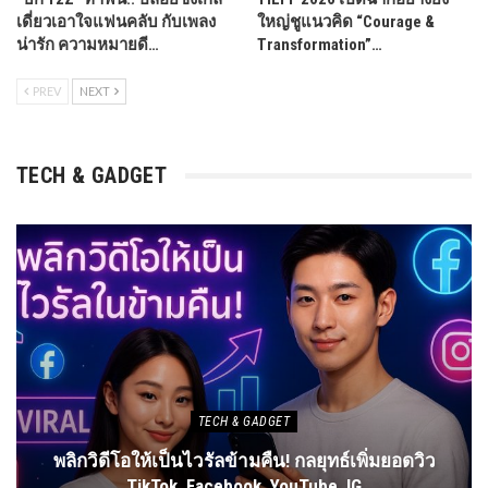
เดี่ยวเอาใจแฟนคลับ กับเพลง
ใหญ่ชูแนวคิด “Courage &
น่ารัก ความหมายดี…
Transformation”…
PREV
NEXT
TECH & GADGET
TECH & GADGET
พลิกวิดีโอให้เป็นไวรัลข้ามคืน! กลยุทธ์เพิ่มยอดวิว
TikTok, Facebook, YouTube, IG