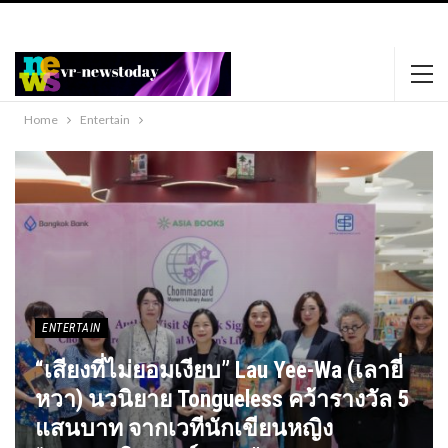
https://www.happypornhd.com
https://xnxxmovies.club
black phat lady
dildos her sweet pussy.
favoritexxxvideos.com
Home
Entertain
ENTERTAIN
“เสียงที่ไม่ยอมเงียบ” Lau Yee-Wa (เลายี่
หวา) นวนิยาย Tongueless คว้ารางวัล 5
แสนบาท จากเวทีนักเขียนหญิง