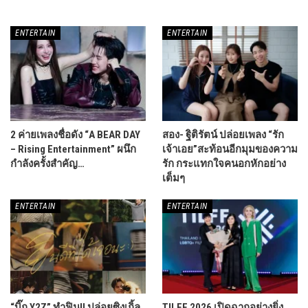
ENTERTAIN
ENTERTAIN
2 ค่ายเพลงชื่อดัง “A BEAR DAY
สอง- ฐิติรัตน์ ปล่อยเพลง “รัก
– Rising Entertainment” ผนึก
เจ้าเอย”สะท้อนอีกมุมของความ
กำลังครั้งสำคัญ…
รัก กระแทกใจคนอกหักอย่าง
เต็มๆ
ENTERTAIN
ENTERTAIN
“บิ๊ก Y2Z” ทำฟิน!! ปล่อยซิงเกิ้ล
TILFF 2026 เปิดฉากอย่างยิ่ง