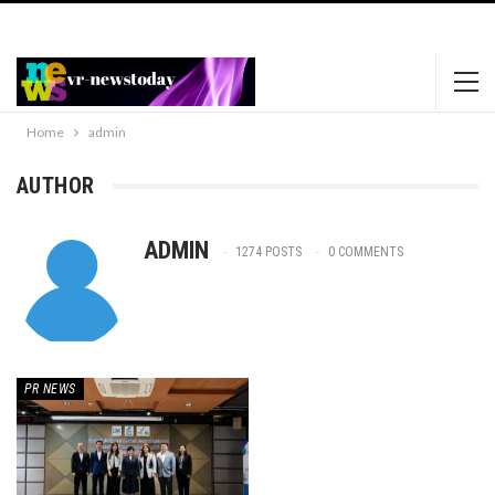
https://www.happypornhd.com
https://xnxxmovies.club
black phat lady
dildos her sweet pussy.
favoritexxxvideos.com
Home
admin
AUTHOR
ADMIN
1274 POSTS
0 COMMENTS
PR​ NEWS