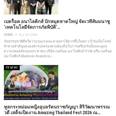
เบดร็อค อนาไลติกส์ ปักหมุดหาดใหญ่ จัดเวทีสัมมนาชู
‘เทคโนโลยีจัดการภัยพิบัติ’…
มิ.ย. 29, 2026
ADMIN
ภัยธรรมชาติที่ทวีความรุนแรงและคาดเดาได้ยากขึ้นในทุก ๆ ปี นับเป็นโจทย์
ท้าทายสำคัญขององค์กรปกครองส่วนท้องถิ่นในการเตรียมรับมือและดูแล
ความปลอดภัยของประชาชน บริษัท เบดร็อค อนาไลติกส์ จำกัด หรือ เบดร็อค
อนาไลติกส์ (Bedrock Analytics)…
PR​ NEWS
ทูลกระหม่อมหญิงอุบลรัตนราชกัญญา สิริวัฒนาพรรณ
วดี เสด็จเปิดงาน Amazing Thailand Fest 2026 ณ…