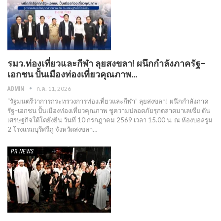
รมว.ท่องเที่ยวและกีฬา ลุยสงขลา! ผนึกกำลังภาครัฐ–
เอกชน ปั้นเมืองท่องเที่ยวคุณภาพ…
ก.ค. 11, 2026
ADMIN
“รัฐมนตรีว่าการกระทรวงการท่องเที่ยวและกีฬา” ลุยสงขลา! ผนึกกำลังภาค
รัฐ–เอกชน ปั้นเมืองท่องเที่ยวคุณภาพ ชูความปลอดภัยรุกตลาดมาเลเซีย ดัน
เศรษฐกิจใต้โตยั่งยืน วันที่ 10 กรกฎาคม 2569 เวลา 15.00 น. ณ ห้องบอลรูม
2 โรงแรมบุรีศรีภู จังหวัดสงขลา…
PR​ NEWS