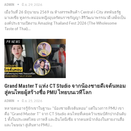
มิ.ย. 29, 2026
ADMIN
เมื่อวันที่ 26 มิถุนายน 2569 ณ ห้างสรรพสินค้า Central i-City สหพันธรัฐ
มาเลเซีย ทูลกระหม่อมหญิงอุบลรัตนราชกัญญา สิริวัฒนาพรรณวดี เสด็จเป็น
องค์ประธานเปิดงาน Amazing Thailand Fest 2026 (The Wholesome
Taste of Thai)…
PR​ NEWS
Grand Master T แห่ง CT Studio จากน้องชายดีเจต้นหอม
สู่คนไทยผู้สร้างชื่อ PMU ไทยบนเวทีโลก
มิ.ย. 25, 2026
ADMIN
หลายคนอาจรู้จักเขาในฐานะ “น้องชายดีเจต้นหอม” แต่ในวงการ PMU เขา
คือ “Grand Master T” จาก CT Studio คนไทยที่เคยคว้าแชมป์สักปากอันดับ
1 ทั้งในประเทศไทย เกาหลี และอินโดนีเซีย จากคนหน้ากล้องในสายงานสื่อ
และโฆษณา สู่เส้นทาง PMU…