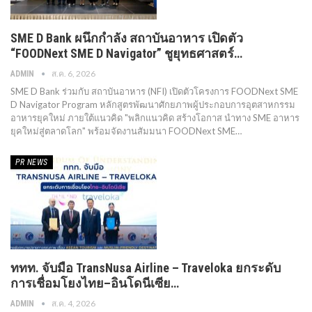
SME D Bank ผนึกกำลัง สถาบันอาหาร เปิดตัว
“FOODNext SME D Navigator” ชูยุทธศาสตร์…
ส.ค. 6, 2026
ADMIN
SME D Bank ร่วมกับ สถาบันอาหาร (NFI) เปิดตัวโครงการ FOODNext SME
D Navigator Program หลักสูตรพัฒนาศักยภาพผู้ประกอบการอุตสาหกรรม
อาหารยุคใหม่ ภายใต้แนวคิด "พลิกแนวคิด สร้างโอกาส นำทาง SME อาหาร
ยุคใหม่สู่ตลาดโลก" พร้อมจัดงานสัมมนา FOODNext SME…
PR​ NEWS
ททท. จับมือ TransNusa Airline – Traveloka ยกระดับ
การเชื่อมโยงไทย–อินโดนีเซีย…
ส.ค. 4, 2026
ADMIN