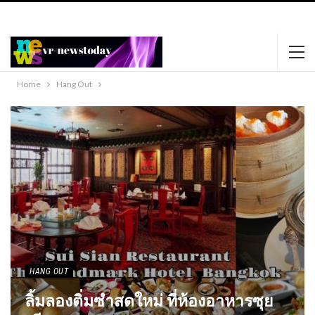
https://www.happypornhd.com
https://xnxxmovies.club
black phat lady
dildos her sweet pussy.
favoritexxxvideos.com
Home
Hang Out
HANG OUT
ลิ้มลองติ่มซำสดใหม่ ที่ห้องอาหารซุย