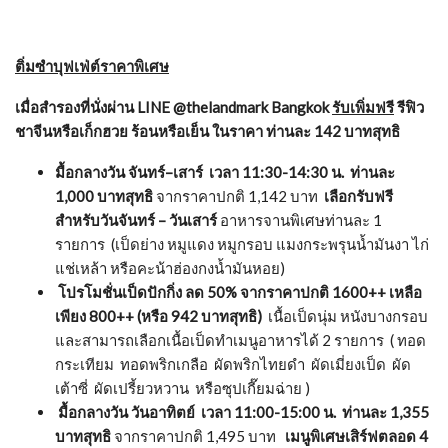
ติ่มซำบุฟเฟ่ต์ราคาพิเศษ
เมื่อสำรองที่นั่งผ่าน
LINE @thelandmark Bangkok
รับเพิ่มฟรี
รีฟิว
ชาจีนหรือเก็กฮวย ร้อนหรือเย็น ในราคา ท่านละ 142 บาทสุทธิ
มื้อกลางวัน จันทร์–เสาร์ เวลา 11
:30-14:30 น.
ท่านละ
1,000 บาทสุทธิ
จากราคาปกติ 1,142 บาท
เลือกรับฟรี
สำหรับวันจันทร์ – วันเสาร์
อาหารจานพิเศษท่านละ 1
รายการ (เป็ดย่าง หมูแดง หมูกรอบ แมงกระพรุนน้ำมันงา ไก่
แช่เหล้า หรือคะน้าฮ่องกงน้ำมันหอย)
โปรโมชั่นเป็ดปักกิ่ง ลด
50%
จากราคาปกติ 1600++ เหลือ
เพียง 800++ (หรือ 942 บาทสุทธิ)
เนื้อเป็ดนุ่ม หนังบางกรอบ
และสามารถเลือกเนื้อเป็ดทำเมนูอาหารได้ 2 รายการ ( ทอด
กระเทียม ทอดพริกเกลือ ผัดพริกไทยดำ ผัดเมี่ยงเป็ด ผัด
เต้าซี่ ผัดเปรี้ยวหวาน หรือซุปเกี๊ยมฉ่าย )
มื้อกลางวัน วันอาทิตย์ เวลา 11
:00-15:00 น.
ท่านละ
1,355
บาทสุทธิ
จากราคาปกติ 1,495 บาท
เมนูพิเศษเสิร์ฟตลอด 4