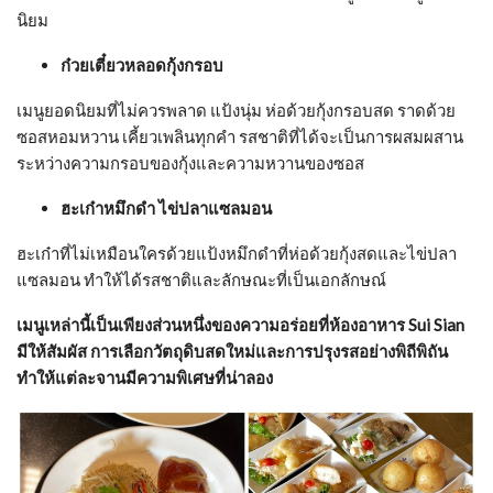
นิยม
ก๋วยเตี๋ยวหลอดกุ้งกรอบ
เมนูยอดนิยมที่ไม่ควรพลาด แป้งนุ่ม ห่อด้วยกุ้งกรอบสด ราดด้วย
ซอสหอมหวาน เคี้ยวเพลินทุกคำ รสชาติที่ได้จะเป็นการผสมผสาน
ระหว่างความกรอบของกุ้งและความหวานของซอส
ฮะเก๋าหมึกดำ ไข่ปลาแซลมอน
ฮะเก๋าที่ไม่เหมือนใครด้วยแป้งหมึกดำที่ห่อด้วยกุ้งสดและไข่ปลา
แซลมอน ทำให้ได้รสชาติและลักษณะที่เป็นเอกลักษณ์
เมนูเหล่านี้เป็นเพียงส่วนหนึ่งของความอร่อยที่ห้องอาหาร Sui Sian
มีให้สัมผัส การเลือกวัตถุดิบสดใหม่และการปรุงรสอย่างพิถีพิถัน
ทำให้แต่ละจานมีความพิเศษที่น่าลอง