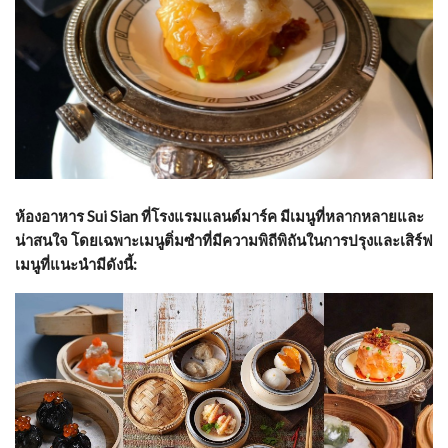
ห้องอาหาร Sui Sian ที่โรงแรมแลนด์มาร์ค มีเมนูที่หลากหลายและ
น่าสนใจ โดยเฉพาะเมนูติ่มซำที่มีความพิถีพิถันในการปรุงและเสิร์ฟ
เมนูที่แนะนำมีดังนี้: