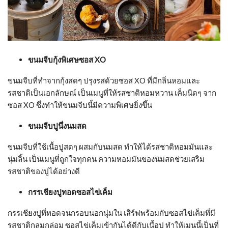
ขนมจีบกุ้งพิเศษซอส XO
ขนมจีบที่ทำจากกุ้งสดๆ ปรุงรสด้วยซอส XO ที่มีกลิ่นหอมและ
รสชาติเป็นเอกลักษณ์ เป็นเมนูที่ให้รสชาติหอมหวาน เค็มนิดๆ จาก
ซอส XO ซึ่งทำให้ขนมจีบนี้มีความพิเศษยิ่งขึ้น
ขนมจีบปูนึ่งนมสด
ขนมจีบที่ใช้เนื้อปูสดๆ ผสมกับนมสด ทำให้ได้รสชาติหอมมันและ
นุ่มลิ้น เป็นเมนูที่ถูกใจทุกคน ความหอมมันของนมสดช่วยเสริม
รสชาติของปูได้อย่างดี
กรรเชียงปูทอดซอสไข่เค็ม
กรรเชียงปูที่ทอดจนกรอบนอกนุ่มใน เสิร์ฟพร้อมกับซอสไข่เค็มที่มี
รสชาติกลมกล่อม ซอสไข่เค็มเข้ากันได้ดีกับเนื้อปู ทำให้เมนูนี้เป็นที่