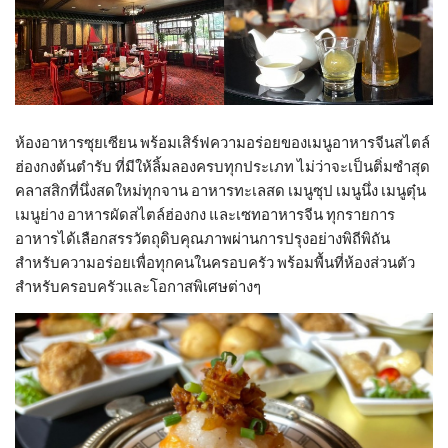
ห้องอาหารซุยเซียน พร้อมเสิร์ฟความอร่อยของเมนูอาหารจีนสไตล์
ฮ่องกงต้นตำรับ ที่มีให้ลิ้มลองครบทุกประเภท ไม่ว่าจะเป็นติ่มซำสุด
คลาสสิกที่นึ่งสดใหม่ทุกจาน อาหารทะเลสด เมนูซุป เมนูนึ่ง เมนูตุ๋น
เมนูย่าง อาหารผัดสไตล์ฮ่องกง และเซทอาหารจีน ทุกรายการ
อาหารได้เลือกสรรวัตถุดิบคุณภาพผ่านการปรุงอย่างพิถีพิถัน
สำหรับความอร่อยเพื่อทุกคนในครอบครัว พร้อมพื้นที่ห้องส่วนตัว
สำหรับครอบครัวและโอกาสพิเศษต่างๆ