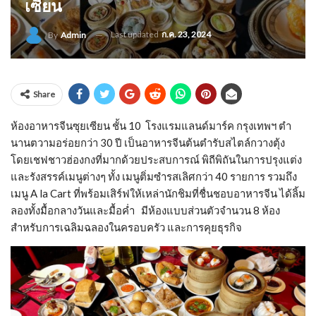
เซียน
Last updated
ก.ค. 23, 2024
By
Admin
Share
ห้องอาหารจีนซุยเซียน ชั้น 10 โรงแรมแลนด์มาร์ค กรุงเทพฯ ตำ
นานตวามอร่อยกว่า 30 ปี เป็นอาหารจีนต้นตำรับสไตล์กวางตุ้ง
โดยเชฟชาวฮ่องกงที่มากด้วยประสบการณ์ พิถีพิถันในการปรุงแต่ง
และรังสรรค์เมนูต่างๆ ทั้ง เมนูติ่มซำรสเลิศกว่า 40 รายการ รวมถึง
เมนู A la Cart ที่พร้อมเสิร์ฟให้เหล่านักชิมที่ชื่นชอบอาหารจีน ได้ลิ้ม
ลองทั้งมื้อกลางวันและมื้อค่ำ มีห้องแบบส่วนตัวจำนวน 8 ห้อง
สำหรับการเฉลิมฉลองในครอบครัว และการคุยธุรกิจ