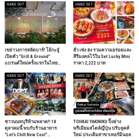
HANG OUT
HANG OUT
เขย่าวงการสลัดบาร์! โอ้กะจู๋
ฮั่ว เซ่ง ฮง รวมความอร่อยและ
เปิดตัว “Grill & Ground”
สิริมงคลไว้ใน Set Lucky Mini
แบรนด์ใหม่ครั้งแรกในไทย…
ราคา 2,222 บาท
HANG OUT
HANG OUT
ชาวนนทบุรีห้ามพลาด!! 18
TOHKAI YAKINIKU ปิ้งย่าง
ตุลาคมนี้ พบกับร้านอาหาร
พรีเมียมสไตล์ญี่ปุ่น ปรับลุคส์
“Let’s Chill New Cool”…
ใหม่ ประเดิมสาขาเทอร์มินอล