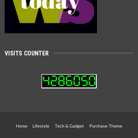
Subscribe our newsletter to stay updated.
Subscribe
Powered by
http://sexcnvideos.com
chubby teen with glasses fucking wet shaved pussy.
http://www.pornsnake.net
Join us on Facebook
Join us on Twitter
Join us on Google
Join us on Youtube