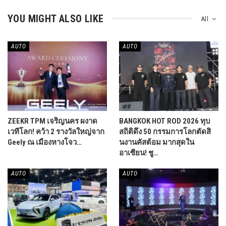
มุ่งเน้นการส่งเสริมไลฟ์สไตล์ที่โดดเด่น
ความสำเร็จในครั้งนี้จึงถือเป็นก้าวสำคัญที่ช่วยผลักดันการเปลี่ยน
ผ่านสู่ยุคใหม่ของการใช้ยานยนต์ไฟฟ้าในประเทศไทย AION
Thailand พร้อมแล้วที่จะสร้างมาตรฐานใหม่ในตลาดรถยนต์ไฟฟ้า
และส่งมอบคุณค่าที่แท้จริงให้กับลูกค้าในทุกมิติ ทั้งด้านนวัตกรรม
การออกแบบ ประสบการณ์การใช้งาน และบริการหลังการขายที่ดี
เยี่ยม
สำหรับลูกค้าที่สนใจรถยนต์ไฟฟ้า AION และ HYPTEC รถยนต์
ไฟฟ้าอัจฉริยะที่มาพร้อมฟีเจอร์และเทคโนโลยีระดับโลก สามารถ
เข้าไปทดลองขับได้ที่ศูนย์บริการ AION ทั่วประเทศ และดูข้อมูล
เพิ่มเติมได้ที่
Website :
https://www.aionauto.com/
Facebook :
https://www.facebook.com/AIONthailand
Instagram :
https://www.instagram.com/aion_thailand/
Twitter (X) :
https://x.com/AION_TH
Tiktok :
https://www.tiktok.com/@aion_thailand
เลือกซื้อรถยนต์ไฟฟ้า เลือกแพลตฟอร์ม EV AION