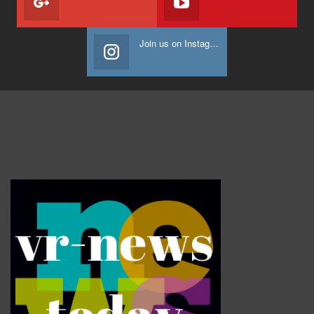
BUSINESS
Vitafoods Asia 2026 ตัวเร่งอุตสาหกรรมสารสกัดไทย…
3 นาที ago
ADMIN2
LIFESTYLE
‘RAKSAPHAN’…
1 วัน ago
ADMIN2
PR​ NEWS
SME D Bank ผนึกกำลัง สถาบันอาหาร เปิดตัว “FOODNext SME D…
3 วัน ago
ADMIN
LOAD MORE POSTS
NEWSLETTER