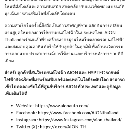
พร้อมด้วยสถาปัตยกรรมไฟฟ้า 800V รองรับ DC Fast
Charge กระแสไฟสูงสุด 280 kW และสามารถวิ่งได้ไกลถึง
620 กิโลเมตร ต่อการชาร์จเต็ม 1 ครั้ง
HYPTEC SSR
ไฮเปอร์คาร์ไฟฟ้ารุ่นแรกของประเทศไทย
โดดเด่นด้วยประตูแบบปีกผีเสื้อ (Butterfly Doors) เปิด-ปิด
ด้วยระบบไฟฟ้าเต็มรูปแบบ มาพร้อมขุมพลัง 1,224 แรงม้า
สามารถทำอัตราเร่งจาก 0-100 กิโลเมตร/ชั่วโมง ได้ในเวลา
1.9 วินาที
GAC M8 PHEV
รถยนต์ MPV ขุมพลังปลั๊กอินไฮบริดที่ผสม
ผสานความหรูหราและความสะดวกสบายได้อย่างลงตัว
สามารถวิ่งได้ไกลสูงสุดกว่า 1,000 กิโลเมตร