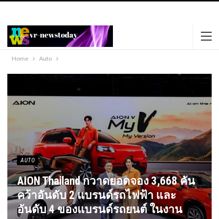
https://www.happypornhd.com
https://xnxxmovies.club
black phat lady
dildos her sweet pussy.
favoritexxxvideos.com
Home
Auto
AUTO
AION Thailand กวาดยอดจอง 3,668 คัน
คว้าอันดับ 2 แบรนด์รถไฟฟ้า และ
อันดับ 4 ของแบรนด์รถยนต์ ในงาน