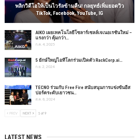
AUTO
AUTO
ZEEKR TPM เจริญนคร ผงาด
BANGKOK HOT ROD 2026 ทุบ
เวทีโลก! คว้า 2 รางวัลใหญ่จาก
สถิติดึง 50 กรรมการโลกตัดสิ
Geely ณ เมืองหางโจว…
นงานคัสต้อม มากสุดใน
อาเซียน! ชู…
AUTO
AUTO
Dongfeng Liuzhou Motor เปิด
ครั้งแรกในเมืองไทยกับการเปิด