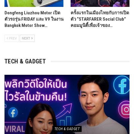
Share
Facebook
Twitter
Google+
Admin
1274 Posts
0 Comments
PREV POST
NEXT POST
“Thailand Halal Assembly
“นักวิ่งไทย-เทศ” รวมพล วิ่ง
2024” โชว์ศักยภาพฮาลาล
บางกอกมิดไนท์ ปลุก
ไทยในยุคเทคโนโลยี
กระแสท่องเที่ยวยุคดิจิทัล
ดิจิตอล
“Awaken BKK”
YOU MIGHT ALSO LIKE
All