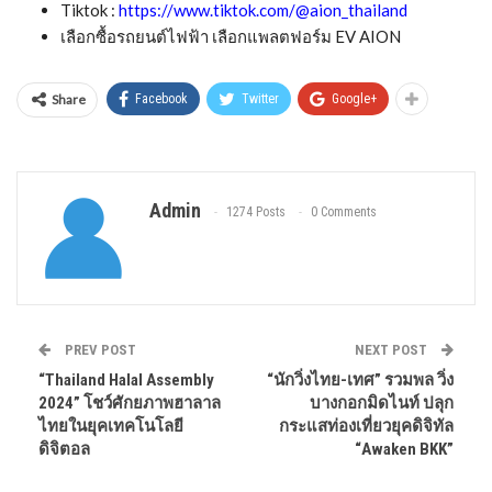
อีกหนึ่งไฮไลต์ที่สร้างความฮือฮาในงาน คือการเปิดตัว “ต่อ ธนภพ ลี
รัตนขจร” ในฐานะพรีเซ็นเตอร์คนแรกของ AION Thailand และ
เป็นพรีเซ็นเตอร์รถยนต์ไฟฟ้า AION V การเลือก ‘ต่อ ธนภพ’ ซึ่งเป็น
นักแสดงที่มีชื่อเสียงและภาพลักษณ์โดดเด่นในฐานะตัวแทนคนรุ่น
ใหม่ที่มีสไตล์และความทันสมัย สอดคล้องกับแนวคิดของแบรนด์ที่