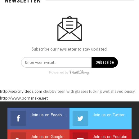
AIKO เผยเทคโนโลยีโซลาร์เซลล์เจเนอเรชันใหม่ –
แรงกว่า คุ้มกว่า…
ก.ค. 4, 2025
5 ยักษ์ใหญ่ไอทีโลกร่วมเปิดตัว RackCorp.ai…
ก.ย. 2, 2024
TECNO ร่วมกับ Free Fire สนับสนุนการแข่งขันอีส
ปอร์ตระดับเยาวชน…
ส.ค. 8, 2024
PREV
NEXT
1 of 9
LATEST NEWS